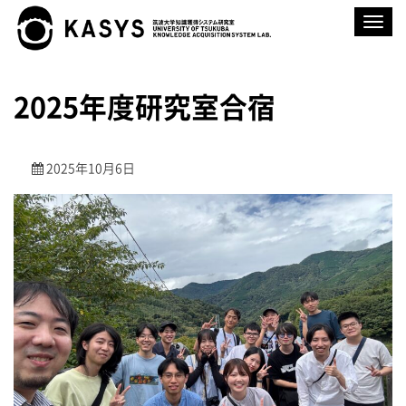
ナ
ビ
ゲ
ー
シ
ョ
2025年度研究室合宿
ン
を
切
り
替
2025年10月6日
え