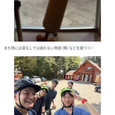
また時には涙なしでは語れない物語 (略) などを経つつ…