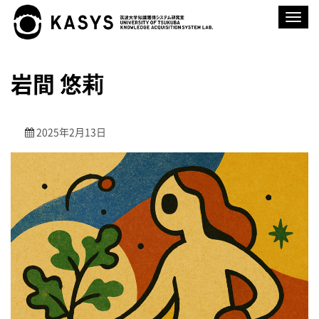
ナ
ビ
ゲ
ー
シ
ョ
岩間 悠莉
ン
を
切
り
替
2025年2月13日
え