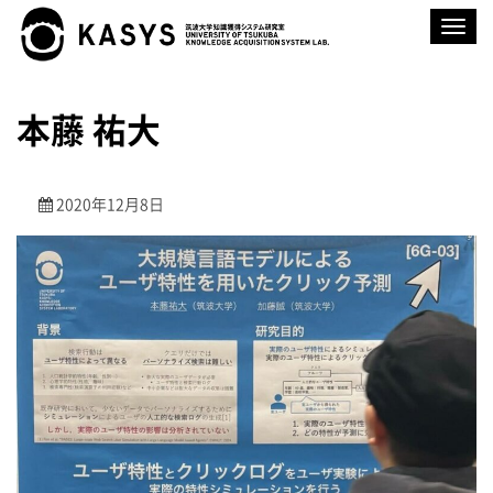
ナ
ビ
ゲ
ー
シ
ョ
本藤 祐大
ン
を
切
り
替
2020年12月8日
え