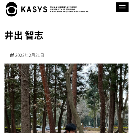
ナ
ビ
ゲ
ー
シ
ョ
井出 智志
ン
を
切
り
替
2022年2月21日
え